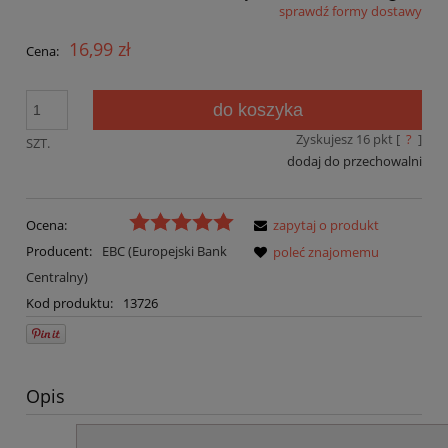
sprawdź formy dostawy
Cena nie zawiera ewentualnych kosztów płatności
16,99 zł
Cena:
do koszyka
Zyskujesz
16
pkt [
?
]
SZT.
dodaj do przechowalni
Ocena:
zapytaj o produkt
Producent:
EBC (Europejski Bank
poleć znajomemu
Centralny)
Kod produktu:
13726
Opis