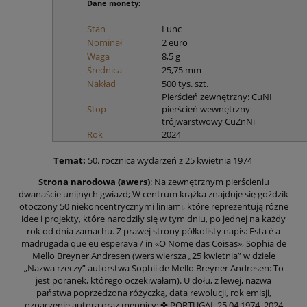
Dane monety:
Stan
I unc
Nominał
2 euro
Waga
8,5 g
Średnica
25,75 mm
Nakład
500 tys. szt.
Pierścień zewnętrzny: CuNI
Stop
pierścień wewnętrzny
trójwarstwowy CuZnNi
Rok
2024
Temat:
50. rocznica wydarzeń z 25 kwietnia 1974
Strona narodowa (
awers
)
: Na zewnętrznym pierścieniu
dwanaście unijnych gwiazd; W centrum krążka znajduje się goździk
otoczony 50 niekoncentrycznymi liniami, które reprezentują różne
idee i projekty, które narodziły się w tym dniu, po jednej na każdy
rok od dnia zamachu. Z prawej strony półkolisty napis: Esta é a
madrugada que eu esperava / in «O Nome das Coisas», Sophia de
Mello Breyner Andresen (wers wiersza „25 kwietnia” w dziele
„Nazwa rzeczy” autorstwa Sophii de Mello Breyner Andresen: To
jest poranek, którego oczekiwałam). U dołu, z lewej, nazwa
państwa poprzedzona różyczką, data rewolucji, rok emisji,
oznaczenie autora oraz mennicy: ✤ PORTUGAL 25.04.1974_2024