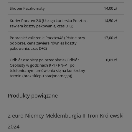
Shoper Paczkomaty
14,00 zł
Kurier Pocztex 2.0
(Usługa kurierska Pocztex,
14,50 zł
zawiera koszty pakowania, czas D+2)
Pobranie/ zaliczenie Pocztex48
(Płatne przy
17,00 zł
odbiorze, cena zawiera również koszty
pakowania, czas D+2)
Odbiór osobisty po przedpłacie
(Odbiór
0,01 zł
Osobisty w godzinach 9 -17 PN-PT po
telefonicznym umówieniu się na konkretny
termin (brak sklepu stacjonarnego))
Produkty powiązane
2 euro Niemcy Meklemburgia II Tron Królewski
2024