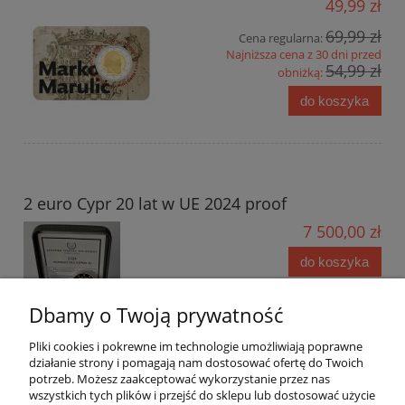
49,99 zł
69,99 zł
Cena regularna:
Najniższa cena z 30 dni przed
54,99 zł
obniżką:
do koszyka
2 euro Cypr 20 lat w UE 2024 proof
7 500,00 zł
do koszyka
Dbamy o Twoją prywatność
Pliki cookies i pokrewne im technologie umożliwiają poprawne
działanie strony i pomagają nam dostosować ofertę do Twoich
potrzeb. Możesz zaakceptować wykorzystanie przez nas
wszystkich tych plików i przejść do sklepu lub dostosować użycie