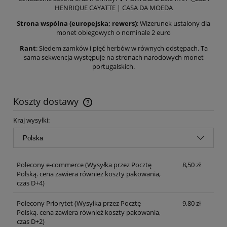
HENRIQUE CAYATTE | CASA DA MOEDA
Strona wspólna
(europejska; rewers
)
: Wizerunek ustalony dla
monet obiegowych o nominale 2 euro
Rant
: Siedem zamków i pięć herbów w równych odstępach. Ta
sama sekwencja występuje na stronach narodowych monet
portugalskich.
Koszty dostawy
Cena nie zawiera ewentualnych kosztów płatności
Kraj wysyłki:
Polecony e-commerce
(Wysyłka przez Pocztę
8,50 zł
Polską. cena zawiera również koszty pakowania,
czas D+4)
Polecony Priorytet
(Wysyłka przez Pocztę
9,80 zł
Polską. cena zawiera również koszty pakowania,
czas D+2)