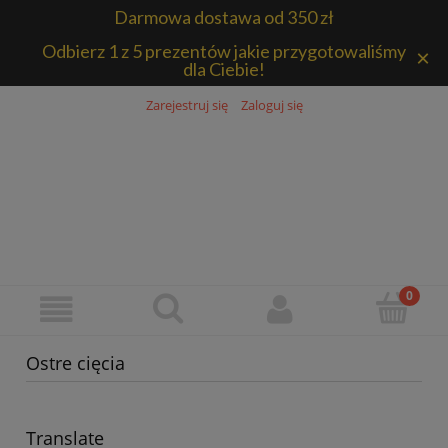
Darmowa dostawa od 350 zł
Odbierz 1 z 5 prezentów jakie przygotowaliśmy
×
dla Ciebie!
Zarejestruj się
Zaloguj się
Ostre cięcia
Translate