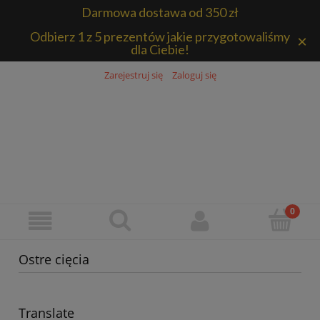
Darmowa dostawa od 350 zł
Odbierz 1 z 5 prezentów jakie przygotowaliśmy
×
dla Ciebie!
Zarejestruj się
Zaloguj się
Ostre cięcia
Translate