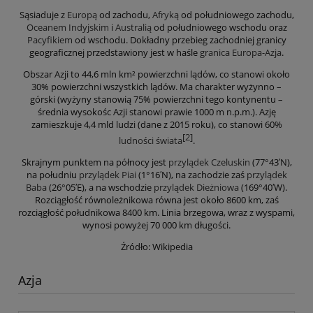
Sąsiaduje z
Europą
od zachodu,
Afryką
od południowego zachodu,
Oceanem Indyjskim
i
Australią
od południowego wschodu oraz
Pacyfikiem
od wschodu. Dokładny przebieg zachodniej granicy
geograficznej przedstawiony jest w haśle
granica Europa-Azja
.
Obszar Azji to 44,6 mln km² powierzchni lądów, co stanowi około
30% powierzchni wszystkich lądów. Ma charakter wyżynno –
górski (wyżyny stanowią 75% powierzchni tego kontynentu –
średnia wysokośc Azji stanowi prawie 1000 m n.p.m.). Azję
zamieszkuje 4,4 mld ludzi (dane z 2015 roku), co stanowi 60%
[2]
ludności świata
.
Skrajnym punktem na północy jest
przylądek Czeluskin
(77°43′N),
na południu
przylądek Piai
(1°16′N), na zachodzie zaś
przylądek
Baba
(26°05′E), a na wschodzie
przylądek Dieżniowa
(169°40′W).
Rozciągłość równoleżnikowa równa jest około 8600 km, zaś
rozciągłość południkowa 8400 km. Linia brzegowa, wraz z wyspami,
wynosi powyżej 70 000 km długości.
Źródło: Wikipedia
Azja