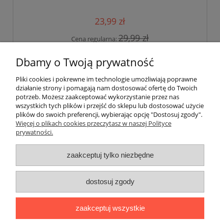
23,99 zł
29,99 zł
Cena regularna:
24,99 zł
Najniższa cena:
Dbamy o Twoją prywatność
do koszyka
Pliki cookies i pokrewne im technologie umożliwiają poprawne
działanie strony i pomagają nam dostosować ofertę do Twoich
potrzeb. Możesz zaakceptować wykorzystanie przez nas
«
1
2
3
4
5
...
9
»
wszystkich tych plików i przejść do sklepu lub dostosować użycie
plików do swoich preferencji, wybierając opcję "Dostosuj zgody".
Więcej o plikach cookies przeczytasz w naszej Polityce
prywatności.
Darmowa dostawa
zaakceptuj tylko niezbędne
Darmowa dostawa (Kurier Pocztex 2.0) już od 350,00 zł.
dostosuj zgody
pokaż pełną wersję strony
zaakceptuj wszystkie
Sklep internetowy Shoper Premium