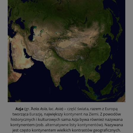
Azja
(
gr.
Ἀσία
Asía
,
łac.
Asia
) –
część świata
, razem z
Europą
tworząca
Eurazję
, największy
kontynent
na
Ziemi
. Z powodów
historycznych i kulturowych sama Azja bywa również nazywana
kontynentem (zob.
alternatywne listy kontynentów
). Nazywana
jest często kontynentem wielkich kontrastów geograficznych.