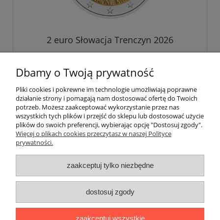
2 euro Słowacja Trenczyn 2026
Dbamy o Twoją prywatność
14,99 zł
Pliki cookies i pokrewne im technologie umożliwiają poprawne
działanie strony i pomagają nam dostosować ofertę do Twoich
do koszyka
potrzeb. Możesz zaakceptować wykorzystanie przez nas
wszystkich tych plików i przejść do sklepu lub dostosować użycie
plików do swoich preferencji, wybierając opcję "Dostosuj zgody".
Więcej o plikach cookies przeczytasz w naszej Polityce
prywatności.
Darmowa dostawa
Darmowa dostawa (Kurier Pocztex 2.0) już od 350,00 zł.
zaakceptuj tylko niezbędne
dostosuj zgody
pokaż pełną wersję strony
zaakceptuj wszystkie