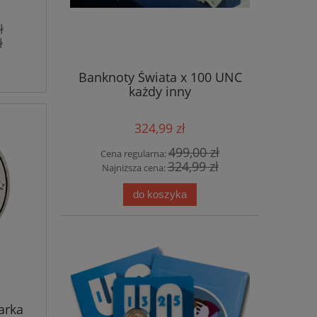
ł
ł
Banknoty Świata x 100 UNC
każdy inny
324,99 zł
499,00 zł
Cena regularna:
324,99 zł
Najniższa cena:
do koszyka
arka