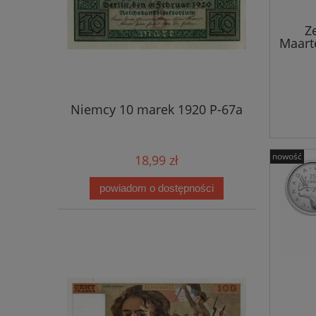
Z
Maart
Niemcy 10 marek 1920 P-67a
nowość
18,99 zł
powiadom o dostępności