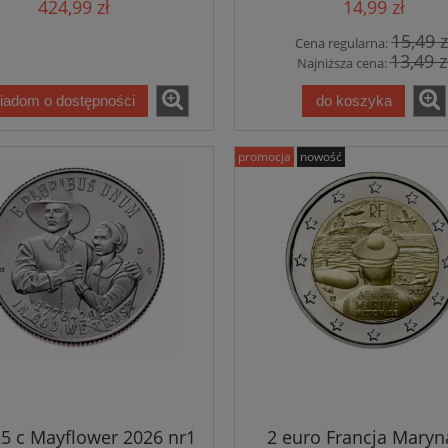
424,99 zł
14,99 zł
15,49 z
Cena regularna:
13,49 z
Najniższa cena:
iadom o dostępności
do koszyka
promocja
nowość
5 c Mayflower 2026 nr1
2 euro Francja Maryn