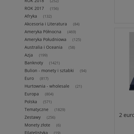
ROK 2018
(252)
ROK 2017
(156)
Afryka
(132)
Akcesoria i Literatura
(84)
Ameryka Północna
(469)
Ameryka Południowa
(125)
Australia i Oceania
(58)
Azja
(199)
Banknoty
(1421)
Bulion - monety i sztabki
(94)
Euro
(817)
Hurtownia - wholesale
(21)
Europa
(804)
Polska
(571)
Tematyczne
(1829)
2 euro
Zestawy
(256)
Monety złote
(6)
Filatelistyka
(19)