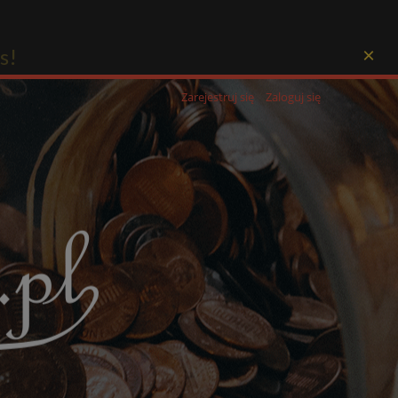
a Ciebie!
×
Zarejestruj się
Zaloguj się