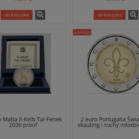
do koszyka
do koszyka
promocja
 Malta Il-Kelb Tal-Fenek
2 euro Portugalia Świ
2026 proof
skauting i ruchy młodz
2025