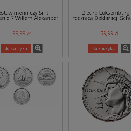
estaw menniczy Sint
2 euro Luksemburg
en x 7 Willem Alexander
rocznica Deklaracji Sc
2025
2025
99,99 zł
59,99 zł
do koszyka
do koszyka