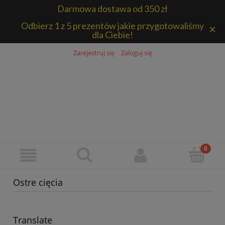
Darmowa dostawa od 350 zł
Odbierz 1 z 5 prezentów jakie przygotowaliśmy
×
dla Ciebie!
Zarejestruj się
Zaloguj się
Ostre cięcia
Translate