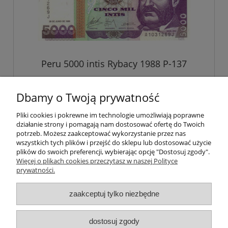
Peru 5000 intis Rybacy 1988 P-137
Dbamy o Twoją prywatność
8,99 zł
Pliki cookies i pokrewne im technologie umożliwiają poprawne
działanie strony i pomagają nam dostosować ofertę do Twoich
do koszyka
potrzeb. Możesz zaakceptować wykorzystanie przez nas
wszystkich tych plików i przejść do sklepu lub dostosować użycie
plików do swoich preferencji, wybierając opcję "Dostosuj zgody".
Więcej o plikach cookies przeczytasz w naszej Polityce
prywatności.
Darmowa dostawa
zaakceptuj tylko niezbędne
Darmowa dostawa (Kurier Pocztex 2.0) już od 350,00 zł.
dostosuj zgody