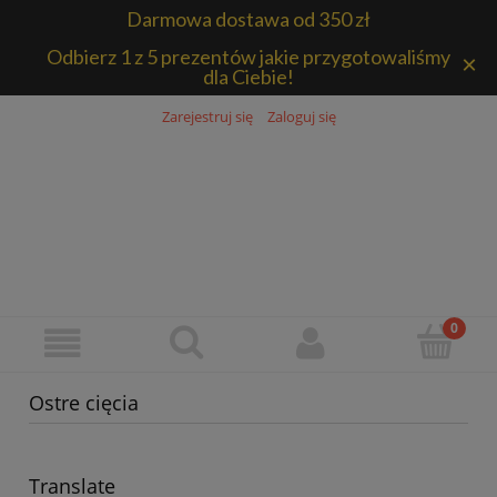
Darmowa dostawa od 350 zł
Odbierz 1 z 5 prezentów jakie przygotowaliśmy
×
dla Ciebie!
Zarejestruj się
Zaloguj się
Ostre cięcia
Translate