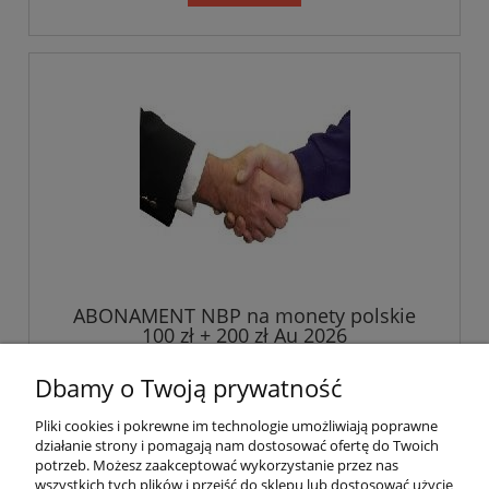
ABONAMENT NBP na monety polskie
100 zł + 200 zł Au 2026
Dbamy o Twoją prywatność
199,99 zł
Pliki cookies i pokrewne im technologie umożliwiają poprawne
działanie strony i pomagają nam dostosować ofertę do Twoich
do koszyka
potrzeb. Możesz zaakceptować wykorzystanie przez nas
wszystkich tych plików i przejść do sklepu lub dostosować użycie