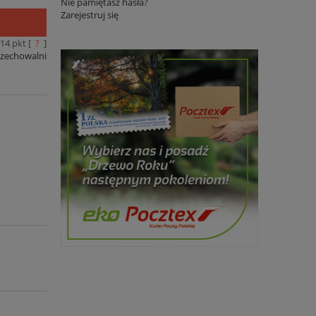
Nie pamiętasz hasła?
Zarejestruj się
14
pkt [
?
]
rzechowalni