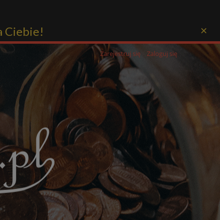
a Ciebie!
×
Zarejestruj się
Zaloguj się