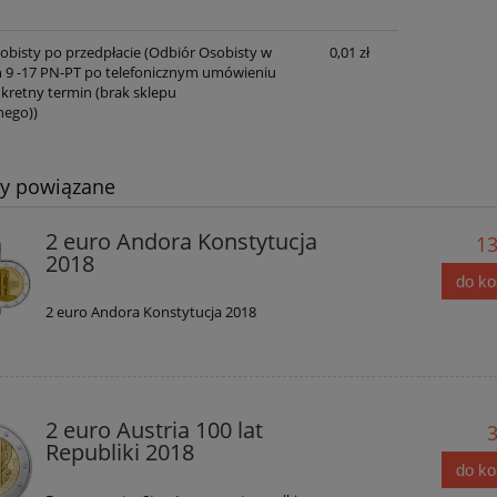
obisty po przedpłacie
(Odbiór Osobisty w
0,01 zł
 9 -17 PN-PT po telefonicznym umówieniu
nkretny termin (brak sklepu
nego))
ty powiązane
2 euro Andora Konstytucja
13
2018
do k
2 euro Andora Konstytucja 2018
2 euro Austria 100 lat
3
Republiki 2018
do k