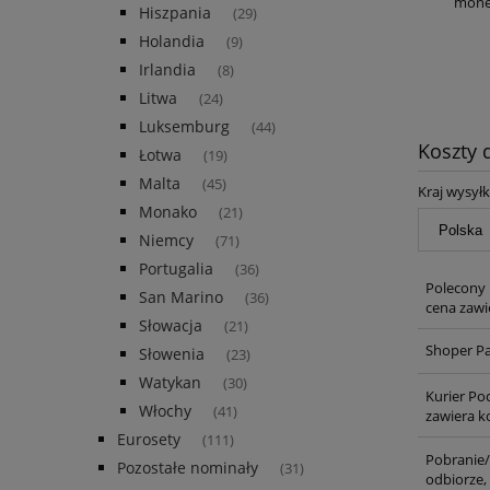
monet
Hiszpania
(29)
Holandia
(9)
Irlandia
(8)
Litwa
(24)
Luksemburg
(44)
Koszty
Łotwa
(19)
Malta
(45)
Kraj wysyłk
Monako
(21)
Niemcy
(71)
Portugalia
(36)
Polecony 
San Marino
(36)
cena zawi
Słowacja
(21)
Shoper P
Słowenia
(23)
Watykan
(30)
Kurier Poc
Włochy
(41)
zawiera k
Eurosety
(111)
Pobranie/
Pozostałe nominały
(31)
odbiorze,