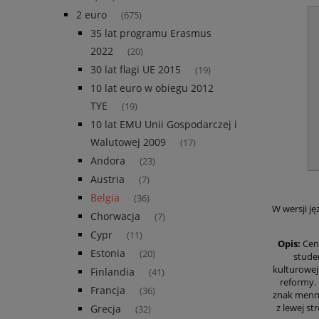
2 euro
(675)
35 lat programu Erasmus
2022
(20)
30 lat flagi UE 2015
(19)
10 lat euro w obiegu 2012
TYE
(19)
10 lat EMU Unii Gospodarczej i
Walutowej 2009
(17)
Andora
(23)
Austria
(7)
Belgia
(36)
W wersji ję
Chorwacja
(7)
Cypr
(11)
Opis:
Cent
Estonia
(20)
studen
kulturowej
Finlandia
(41)
reformy.
Francja
(36)
znak menni
z lewej s
Grecja
(32)