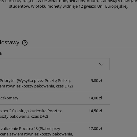
y Luca Luycxa „LL”. W tle widać budynek audytorium, stanowiący nawiąza
studentów. W otoku monety widnieje 12 gwiazd Unii Europejskiej.
 dostawy
i:
Cena nie zawiera ewentualnych kosztów
płatności
Priorytet
(Wysyłka przez Pocztę Polską.
9,80 zł
era również koszty pakowania, czas D+2)
aczkomaty
14,00 zł
ztex 2.0
(Usługa kurierska Pocztex,
14,50 zł
oszty pakowania, czas D+2)
 zaliczenie Pocztex48
(Płatne przy
17,00 zł
 cena zawiera również koszty pakowania,