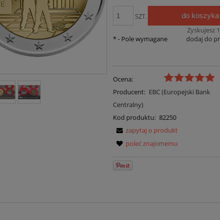
do koszyka
SZT.
Zyskujesz
1
*
- Pole wymagane
dodaj do p
Ocena:
Producent:
EBC (Europejski Bank
Centralny)
Kod produktu:
82250
zapytaj o produkt
poleć znajomemu