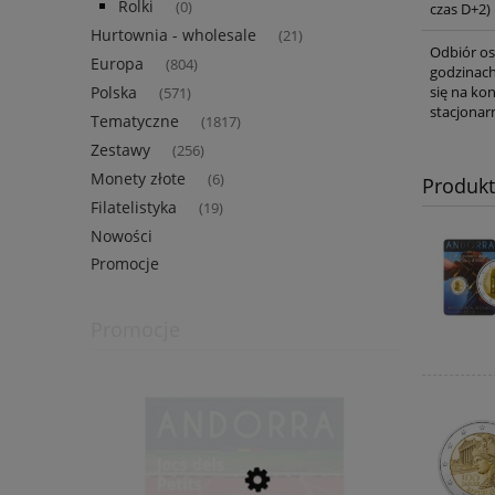
Rolki
(0)
czas D+2)
Hurtownia - wholesale
(21)
Odbiór os
Europa
(804)
godzinach
Polska
się na ko
(571)
stacjonar
Tematyczne
(1817)
Zestawy
(256)
Monety złote
(6)
Produk
Filatelistyka
(19)
Nowości
Promocje
Promocje