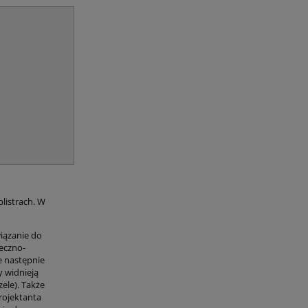
blistrach. W
iązanie do
łeczno-
e następnie
 widnieją
ele). Także
rojektanta