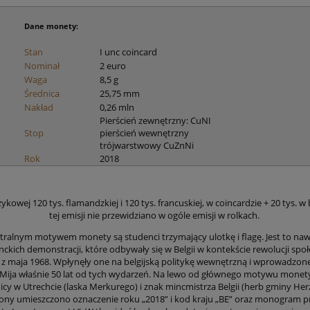
Dane monety:
Stan
I unc coincard
Nominał
2 euro
Waga
8,5 g
Średnica
25,75 mm
Nakład
0,26 mln
Pierścień zewnętrzny: CuNI
Stop
pierścień wewnętrzny
trójwarstwowy CuZnNi
Rok
2018
zykowej 120 tys. flamandzkiej i 120 tys. francuskiej, w coincardzie + 20 tys. w 
tej emisji nie przewidziano w ogóle emisji w rolkach.
ralnym motywem monety są studenci trzymający ulotkę i flagę. Jest to naw
ckich demonstracji, które odbywały się w Belgii w kontekście rewolucji spo
 z maja 1968. Wpłynęły one na belgijską politykę wewnętrzną i wprowadzon
 Mija właśnie 50 lat od tych wydarzeń. Na lewo od głównego motywu monety
cy w Utrechcie (laska Merkurego) i znak mincmistrza Belgii (herb gminy Herz
trony umieszczono oznaczenie roku „2018” i kod kraju „BE” oraz monogram p