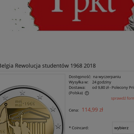
Belgia Rewolucja studentów 1968 2018
Dostępność:
na wyczerpaniu
Wysyłka w:
24 godziny
Dostawa:
od 9,80 zł
- Polecony Pr
(Polska)
sprawdź for
Cena nie zawiera ewentualnych kosztów
114,99 zł
Cena:
płatności
*
Coincard: