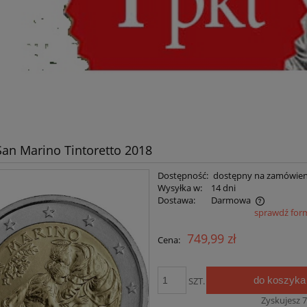
San Marino Tintoretto 2018
Dostępność:
dostępny na zamówien
Wysyłka w:
14 dni
Dostawa:
Darmowa
sprawdź for
Cena nie zawiera ewentualnych kosztów
749,99 zł
Cena:
płatności
do koszyka
SZT.
Zyskujesz
7