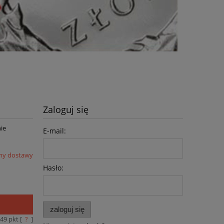
Zaloguj się
ie
E-mail:
my dostawy
Hasło:
zaloguj się
49
pkt [
?
]