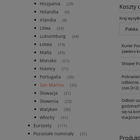
Hiszpania
(29)
Koszty
Holandia
(9)
Kraj wysyłk
Irlandia
(8)
Litwa
(24)
Luksemburg
(44)
Łotwa
(19)
Kurier Poc
zawiera k
Malta
(45)
Monako
(21)
Shoper P
Niemcy
(71)
Pobranie/
Portugalia
(36)
odbiorze,
San Marino
(36)
czas D+2)
Słowacja
(21)
Odbiór os
Słowenia
(23)
godzinach
Watykan
(30)
się na ko
stacjonar
Włochy
(41)
Eurosety
(111)
Pozostałe nominały
(31)
Produk