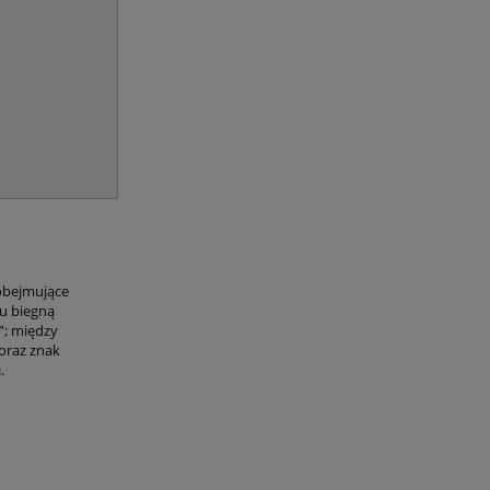
obejmujące
ku biegną
”; między
oraz znak
.