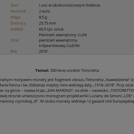
Stan
I unc w okolicznościowym folderze
Nominał
2 euro
Waga
8,5 g
Średnica
25,75 mm
Nakład
60,5 tys. sztuk
Pierścień zewnętrzny: CuNI
Stop
pierścień wewnętrzny
trójwarstwowy CuZnNi
Rok
2018
Temat:
500-lecie urodzin Tintoretta
ralnym motywem monety jest fragment obrazu Tintoretta „Nawiedzenie” (
Maria Panna i św. Elżbieta); między nimi widnieją daty „1518–2018”. Przy oto
cie: na górze – nazwa kraju „SAN MARINO”, na dole – nazwisko „TINTORETTO
lewej stronie umieszczono monogram projektantki Luciany de Simoni „LDS” 
mennicy rzymskiej „R”. W otoku monety widnieje 12 gwiazd Unii Europejskiej