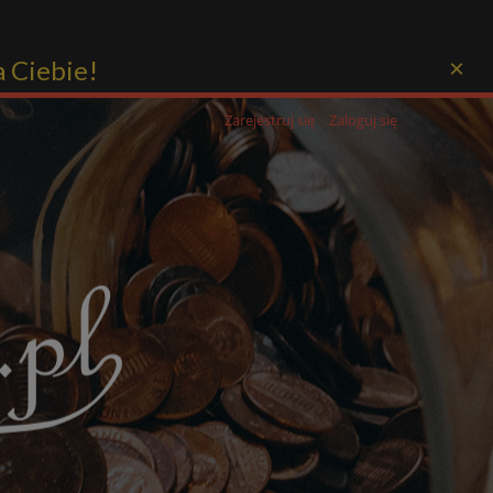
a Ciebie!
×
Zarejestruj się
Zaloguj się