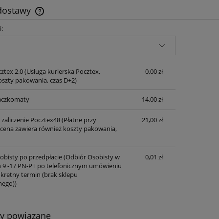
 dostawy
i:
Cena nie zawiera ewentualnych kosztów
płatności
ztex 2.0
(Usługa kurierska Pocztex,
0,00 zł
oszty pakowania, czas D+2)
aczkomaty
14,00 zł
 zaliczenie Pocztex48
(Płatne przy
21,00 zł
 cena zawiera również koszty pakowania,
obisty po przedpłacie
(Odbiór Osobisty w
0,01 zł
 9 -17 PN-PT po telefonicznym umówieniu
nkretny termin (brak sklepu
nego))
ty powiązane