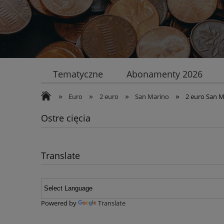
Tematyczne
Abonamenty 2026
»
»
»
»
Euro
2 euro
San Marino
2 euro San M
Ostre cięcia
Translate
Powered by
Translate