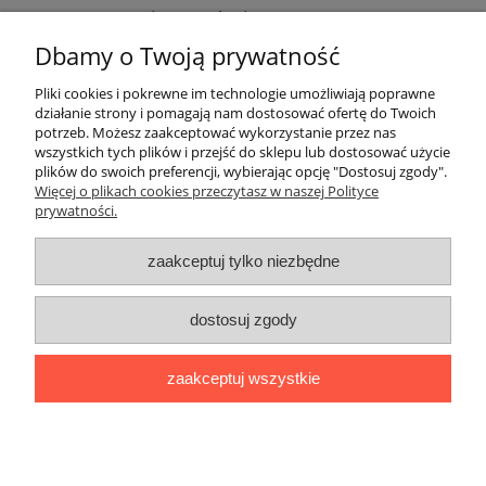
Zestaw menniczy Malezja x 4 2022
Dbamy o Twoją prywatność
9,99 zł
do koszyka
Pliki cookies i pokrewne im technologie umożliwiają poprawne
działanie strony i pomagają nam dostosować ofertę do Twoich
potrzeb. Możesz zaakceptować wykorzystanie przez nas
wszystkich tych plików i przejść do sklepu lub dostosować użycie
plików do swoich preferencji, wybierając opcję "Dostosuj zgody".
Więcej o plikach cookies przeczytasz w naszej Polityce
prywatności.
Darmowa dostawa
zaakceptuj tylko niezbędne
Darmowa dostawa (Kurier Pocztex 2.0) już od 350,00 zł.
dostosuj zgody
pokaż pełną wersję strony
zaakceptuj wszystkie
Sklep internetowy Shoper Premium