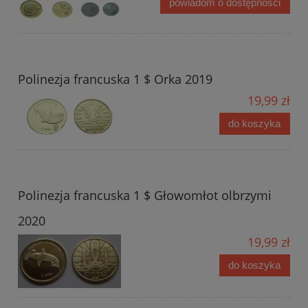
powiadom o dostępności
Polinezja francuska 1 $ Orka 2019
19,99 zł
do koszyka
Polinezja francuska 1 $ Głowomłot olbrzymi
2020
19,99 zł
do koszyka