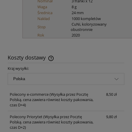
Nominał
3 franki x 12
Waga
8 g
Średnica
24 mm
Nakład
1000 kompletów
CuNi, koloryzowany
Stop
obustronnie
Rok
2020
Koszty dostawy
Cena nie zawiera ewentualnych kosztów płatności
Kraj wysyłki:
Polecony e-commerce
(Wysyłka przez Pocztę
8,50 zł
Polską. cena zawiera również koszty pakowania,
czas D+4)
Polecony Priorytet
(Wysyłka przez Pocztę
9,80 zł
Polską. cena zawiera również koszty pakowania,
czas D+2)