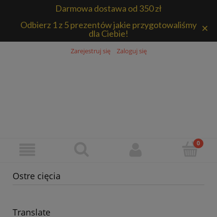
Darmowa dostawa od 350 zł
Odbierz 1 z 5 prezentów jakie przygotowaliśmy
×
dla Ciebie!
Zarejestruj się
Zaloguj się
Ostre cięcia
Translate