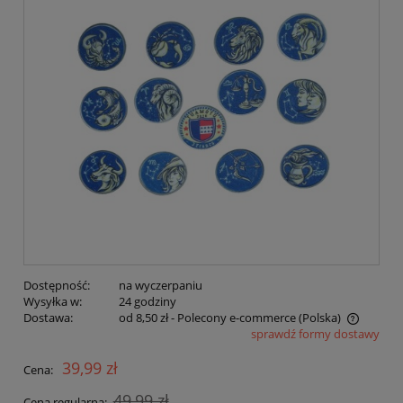
Dostępność:
na wyczerpaniu
Wysyłka w:
24 godziny
Dostawa:
od 8,50 zł
- Polecony e-commerce
(Polska)
sprawdź formy dostawy
Cena nie zawiera ewentualnych kosztów płatności
39,99 zł
Cena:
49,99 zł
Cena regularna: