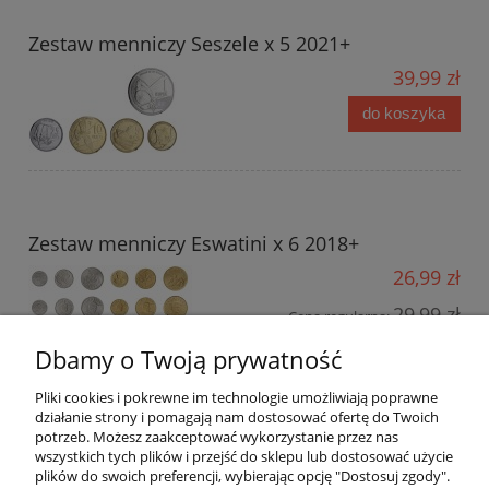
Zestaw menniczy Seszele x 5 2021+
39,99 zł
do koszyka
Zestaw menniczy Eswatini x 6 2018+
26,99 zł
29,99 zł
Cena regularna:
Najniższa cena z 30 dni przed
29,99 zł
Dbamy o Twoją prywatność
obniżką:
do koszyka
Pliki cookies i pokrewne im technologie umożliwiają poprawne
działanie strony i pomagają nam dostosować ofertę do Twoich
potrzeb. Możesz zaakceptować wykorzystanie przez nas
wszystkich tych plików i przejść do sklepu lub dostosować użycie
plików do swoich preferencji, wybierając opcję "Dostosuj zgody".