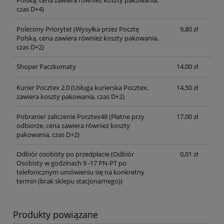
czas D+4)
Polecony Priorytet
(Wysyłka przez Pocztę
9,80 zł
Polską. cena zawiera również koszty pakowania,
czas D+2)
Shoper Paczkomaty
14,00 zł
Kurier Pocztex 2.0
(Usługa kurierska Pocztex,
14,50 zł
zawiera koszty pakowania, czas D+2)
Pobranie/ zaliczenie Pocztex48
(Płatne przy
17,00 zł
odbiorze, cena zawiera również koszty
pakowania, czas D+2)
Odbiór osobisty po przedpłacie
(Odbiór
0,01 zł
Osobisty w godzinach 9 -17 PN-PT po
telefonicznym umówieniu się na konkretny
termin (brak sklepu stacjonarnego))
Produkty powiązane