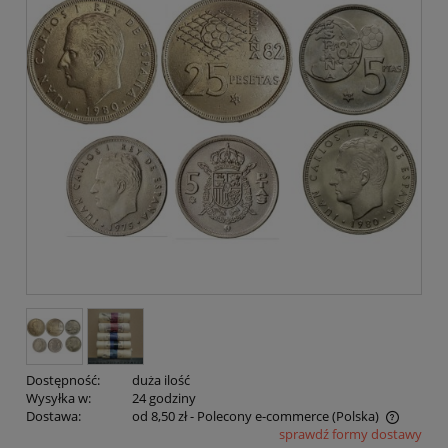
Dostępność:
duża ilość
Wysyłka w:
24 godziny
Dostawa:
od 8,50 zł
- Polecony e-commerce
(Polska)
sprawdź formy dostawy
Cena nie zawiera ewentualnych kosztów płatności