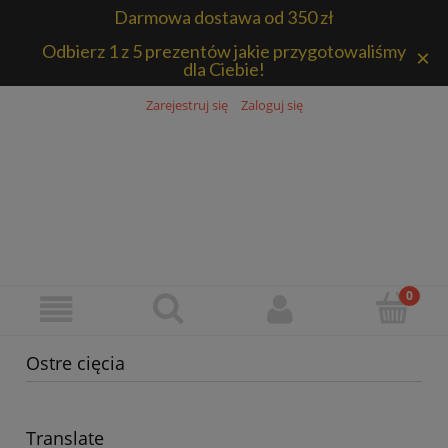
Darmowa dostawa od 350 zł
Odbierz 1 z 5 prezentów jakie przygotowaliśmy
×
dla Ciebie!
Zarejestruj się
Zaloguj się
Ostre cięcia
Translate