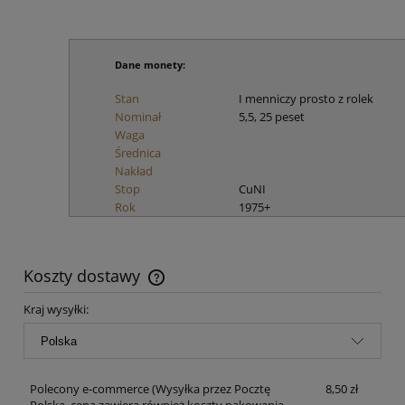
Dane monety:
Stan
I menniczy prosto z rolek
Nominał
5,5, 25 peset
Waga
Średnica
Nakład
Stop
CuNI
Rok
1975+
Koszty dostawy
Cena nie zawiera ewentualnych kosztów płatności
Kraj wysyłki:
Polecony e-commerce
(Wysyłka przez Pocztę
8,50 zł
Polską. cena zawiera również koszty pakowania,