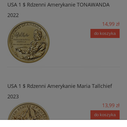
USA 1 $ Rdzenni Amerykanie TONAWANDA
2022
14,99 zł
do koszyka
USA 1 $ Rdzenni Amerykanie Maria Tallchief
2023
13,99 zł
do koszyka