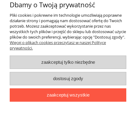
Dbamy o Twoją prywatność
Pliki cookies i pokrewne im technologie umożliwiają poprawne
działanie strony i pomagają nam dostosować ofertę do Twoich
potrzeb. Możesz zaakceptować wykorzystanie przez nas
wszystkich tych plików i przejść do sklepu lub dostosować użycie
plików do swoich preferencji, wybierając opcję "Dostosuj zgody".
Więcej o plikach cookies przeczytasz w naszej Polityce
prywatności.
Darmowa dostawa
zaakceptuj tylko niezbędne
Darmowa dostawa (Kurier Pocztex 2.0) już od 350,00 zł.
dostosuj zgody
pokaż pełną wersję strony
zaakceptuj wszystkie
Sklep internetowy Shoper Premium