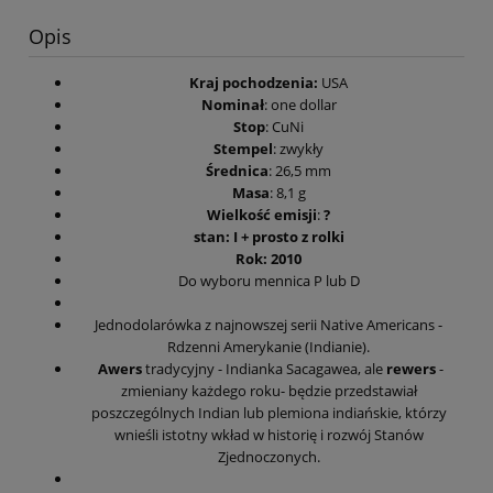
Opis
Kraj pochodzenia:
USA
Nominał
: one dollar
Stop
: CuNi
Stempel
: zwykły
Średnica
: 26,5 mm
Masa
: 8,1 g
Wielkość emisji
:
?
stan: I + prosto z rolki
Rok: 2010
Do wyboru mennica P lub D
Jednodolarówka z najnowszej serii Native Americans -
Rdzenni Amerykanie (Indianie).
Awers
tradycyjny - Indianka Sacagawea, ale
rewers
-
zmieniany każdego roku- będzie przedstawiał
poszczególnych Indian lub plemiona indiańskie, którzy
wnieśli istotny wkład w historię i rozwój Stanów
Zjednoczonych.