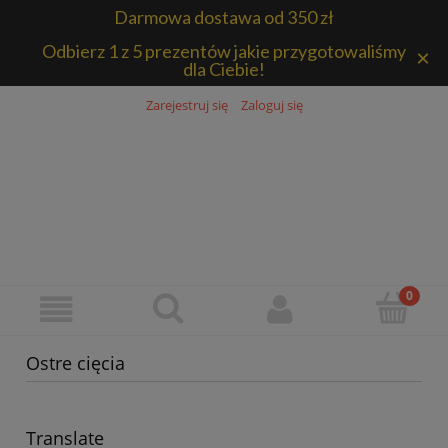
Darmowa dostawa od 350 zł
Odbierz 1 z 5 prezentów jakie przygotowaliśmy
×
dla Ciebie!
Zarejestruj się
Zaloguj się
Ostre cięcia
Translate