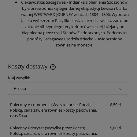
Ciekawostka: Sacagawea - Indianka z plemienia Szoszonów,
była przewodniczką legendarnej ekspedycji Lewisa i Clarka
zwanej WESTWARD JOURNEY w latach 1804 - 1806. Wyprawa
ta - ku wybrzeżom Pacyfiku została przedsięwzięta zaraz po
zakupie olbrzymiego terytorium ówczesnej Luizjany od
Napoleona przez rząd Stanów Zjednoczonych. Podczas tej
podróży Sacagawea urodziła dziecko - uwidocznione
również na monecie.
Koszty dostawy
Cena nie zawiera ewentualnych kosztów płatności
Kraj wysyłki:
Polecony e-commerce
(Wysyłka przez Pocztę
8,50 zł
Polską. cena zawiera również koszty pakowania,
czas D+4)
Polecony Priorytet
(Wysyłka przez Pocztę
9,80 zł
Polską. cena zawiera również koszty pakowania,