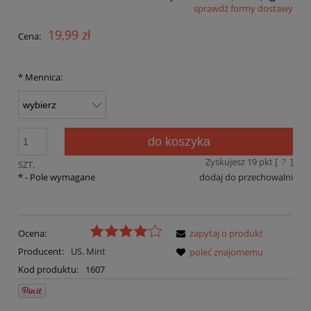
sprawdź formy dostawy
Cena nie zawiera ewentualnych kosztów płatności
19,99 zł
Cena:
*
Mennica:
do koszyka
Zyskujesz
19
pkt [
?
]
SZT.
*
- Pole wymagane
dodaj do przechowalni
Ocena:
zapytaj o produkt
Producent:
US. Mint
poleć znajomemu
Kod produktu:
1607