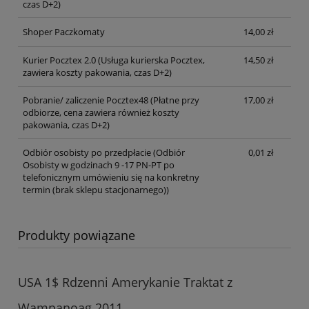
czas D+2)
Shoper Paczkomaty
14,00 zł
Kurier Pocztex 2.0
(Usługa kurierska Pocztex,
14,50 zł
zawiera koszty pakowania, czas D+2)
Pobranie/ zaliczenie Pocztex48
(Płatne przy
17,00 zł
odbiorze, cena zawiera również koszty
pakowania, czas D+2)
Odbiór osobisty po przedpłacie
(Odbiór
0,01 zł
Osobisty w godzinach 9 -17 PN-PT po
telefonicznym umówieniu się na konkretny
termin (brak sklepu stacjonarnego))
Produkty powiązane
USA 1$ Rdzenni Amerykanie Traktat z
Wampanoag 2011