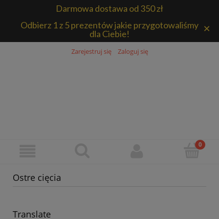
Darmowa dostawa od 350 zł
Odbierz 1 z 5 prezentów jakie przygotowaliśmy
×
dla Ciebie!
Zarejestruj się
Zaloguj się
Ostre cięcia
Translate