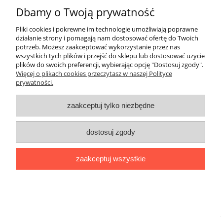
Dbamy o Twoją prywatność
Odbiór osobisty po przedpłacie
(Odbiór
0,01 zł
Osobisty w godzinach 9 -17 PN-PT po
Pliki cookies i pokrewne im technologie umożliwiają poprawne
telefonicznym umówieniu się na konkretny
działanie strony i pomagają nam dostosować ofertę do Twoich
termin (brak sklepu stacjonarnego))
potrzeb. Możesz zaakceptować wykorzystanie przez nas
wszystkich tych plików i przejść do sklepu lub dostosować użycie
plików do swoich preferencji, wybierając opcję "Dostosuj zgody".
Więcej o plikach cookies przeczytasz w naszej Polityce
prywatności.
Darmowa dostawa
Darmowa dostawa (Kurier Pocztex 2.0) już od 350,00 zł.
zaakceptuj tylko niezbędne
dostosuj zgody
pokaż pełną wersję strony
zaakceptuj wszystkie
Sklep internetowy Shoper Premium