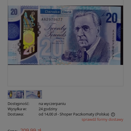
Dostępność:
na wyczerpaniu
Wysyłka w:
24 godziny
Dostawa:
od 14,00 zł
- Shoper Paczkomaty
(Polska)
sprawdź formy dostawy
Cena nie zawiera ewentualnych kosztów płatności
209,99 zł
Cena: