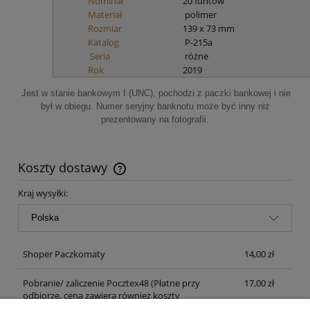
Nominał
20 funtów
Materiał
polimer
Rozmiar
139 x 73 mm
Katalog
P-215a
Seria
różne
Rok
2019
Jest w stanie bankowym I (UNC), pochodzi z paczki bankowej i nie
był w obiegu. Numer seryjny banknotu może być inny niż
prezentowany na fotografii.
Koszty dostawy
Cena nie zawiera ewentualnych kosztów płatności
Kraj wysyłki:
Shoper Paczkomaty
14,00 zł
Pobranie/ zaliczenie Pocztex48
(Płatne przy
17,00 zł
odbiorze, cena zawiera również koszty
pakowania, czas D+2)