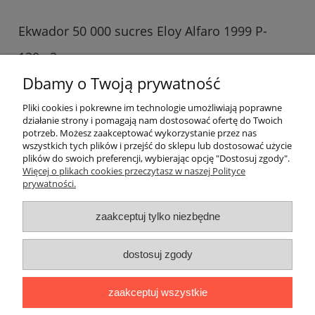
Ekwador 50 000 sucres Eloy Alfaro 1999 P-
130e.2
22,49 zł
Dbamy o Twoją prywatność
do koszyka
Pliki cookies i pokrewne im technologie umożliwiają poprawne
działanie strony i pomagają nam dostosować ofertę do Twoich
potrzeb. Możesz zaakceptować wykorzystanie przez nas
wszystkich tych plików i przejść do sklepu lub dostosować użycie
plików do swoich preferencji, wybierając opcję "Dostosuj zgody".
Więcej o plikach cookies przeczytasz w naszej Polityce
prywatności.
Darmowa dostawa
Darmowa dostawa (Kurier Pocztex 2.0) już od 350,00 zł.
zaakceptuj tylko niezbędne
dostosuj zgody
pokaż pełną wersję strony
zaakceptuj wszystkie
Sklep internetowy Shoper Premium