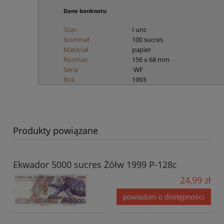
Dane
banknotu
Stan
I unc
Nominał
100 sucres
Materiał
papier
Rozmiar
156 x 68 mm
Seria
WF
Rok
1993
Produkty powiązane
Ekwador 5000 sucres Żółw 1999 P-128c
24,99 zł
powiadom o dostępności