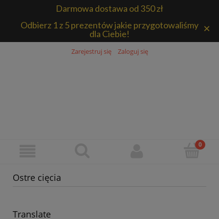
Darmowa dostawa od 350 zł
Odbierz 1 z 5 prezentów jakie przygotowaliśmy
×
dla Ciebie!
Zarejestruj się
Zaloguj się
Ostre cięcia
Translate