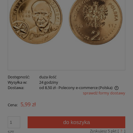
Dostępność:
duża ilość
Wysyłka w:
24 godziny
Dostawa:
od 8,50 zł
- Polecony e-commerce
(Polska)
sprawdź formy dostawy
Cena nie zawiera ewentualnych kosztów płatności
5,99 zł
Cena:
do koszyka
Zyskujesz
5
pkt [
?
]
SZT.