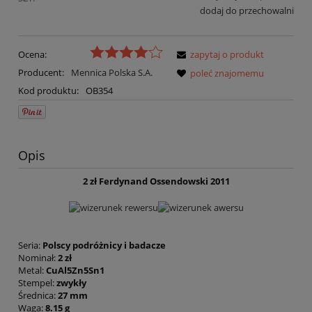
dodaj do przechowalni
Ocena:
zapytaj o produkt
Producent:
Mennica Polska S.A.
poleć znajomemu
Kod produktu:
OB354
Opis
2 zł Ferdynand Ossendowski 2011
Seria:
Polscy podróżnicy i badacze
Nominał:
2 zł
Metal:
CuAl5Zn5Sn1
Stempel:
zwykły
Średnica:
27 mm
Waga:
8.15 g