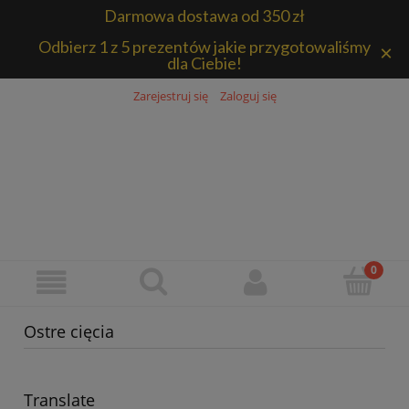
Darmowa dostawa od 350 zł
Odbierz 1 z 5 prezentów jakie przygotowaliśmy
×
dla Ciebie!
Zarejestruj się
Zaloguj się
Ostre cięcia
Translate