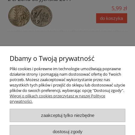
5,99 zł
do koszyka
2 zł x 24 monety rocznik 2011 (tom 7)
Dbamy o Twoją prywatność
44,99 zł
Pliki cookies i pokrewne im technologie umożliwiają poprawne
do koszyka
działanie strony i pomagają nam dostosować ofertę do Twoich
potrzeb. Możesz zaakceptować wykorzystanie przez nas
wszystkich tych plików i przejść do sklepu lub dostosować użycie
plików do swoich preferencji, wybierając opcję "Dostosuj zgody".
Więcej o plikach cookies przeczytasz w naszej Polityce
prywatności.
zaakceptuj tylko niezbędne
dostosuj zgody
Darmowa dostawa