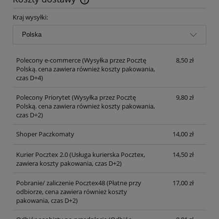
Cena nie zawiera ewentualnych kosztów płatności
Kraj wysyłki:
Polecony e-commerce
(Wysyłka przez Pocztę
8,50 zł
Polską. cena zawiera również koszty pakowania,
czas D+4)
Polecony Priorytet
(Wysyłka przez Pocztę
9,80 zł
Polską. cena zawiera również koszty pakowania,
czas D+2)
Shoper Paczkomaty
14,00 zł
Kurier Pocztex 2.0
(Usługa kurierska Pocztex,
14,50 zł
zawiera koszty pakowania, czas D+2)
Pobranie/ zaliczenie Pocztex48
(Płatne przy
17,00 zł
odbiorze, cena zawiera również koszty
pakowania, czas D+2)