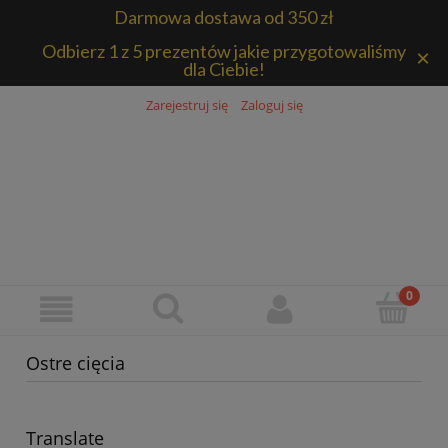
Darmowa dostawa od 350 zł
Odbierz 1 z 5 prezentów jakie przygotowaliśmy
×
dla Ciebie!
Zarejestruj się
Zaloguj się
Ostre cięcia
Translate