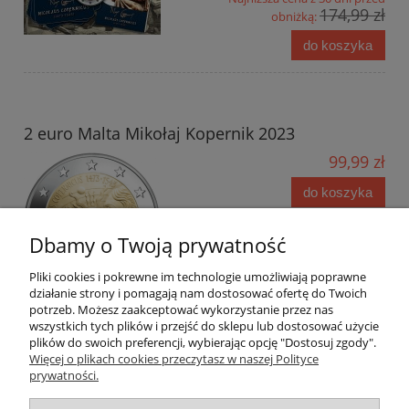
174,99 zł
obniżką:
do koszyka
2 euro Malta Mikołaj Kopernik 2023
99,99 zł
do koszyka
Dbamy o Twoją prywatność
Pliki cookies i pokrewne im technologie umożliwiają poprawne
działanie strony i pomagają nam dostosować ofertę do Twoich
potrzeb. Możesz zaakceptować wykorzystanie przez nas
wszystkich tych plików i przejść do sklepu lub dostosować użycie
plików do swoich preferencji, wybierając opcję "Dostosuj zgody".
Więcej o plikach cookies przeczytasz w naszej Polityce
prywatności.
Darmowa dostawa