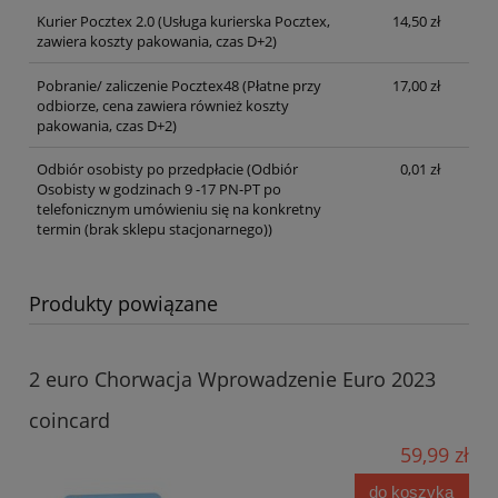
Kurier Pocztex 2.0
(Usługa kurierska Pocztex,
14,50 zł
zawiera koszty pakowania, czas D+2)
Pobranie/ zaliczenie Pocztex48
(Płatne przy
17,00 zł
odbiorze, cena zawiera również koszty
pakowania, czas D+2)
Odbiór osobisty po przedpłacie
(Odbiór
0,01 zł
Osobisty w godzinach 9 -17 PN-PT po
telefonicznym umówieniu się na konkretny
termin (brak sklepu stacjonarnego))
Produkty powiązane
2 euro Chorwacja Wprowadzenie Euro 2023
coincard
59,99 zł
do koszyka