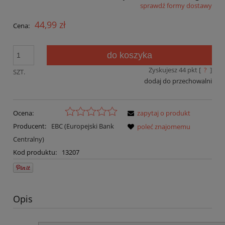
sprawdź formy dostawy
Cena nie zawiera ewentualnych kosztów płatności
44,99 zł
Cena:
do koszyka
Zyskujesz
44
pkt [
?
]
SZT.
dodaj do przechowalni
Ocena:
zapytaj o produkt
Producent:
EBC (Europejski Bank
poleć znajomemu
Centralny)
Kod produktu:
13207
Opis