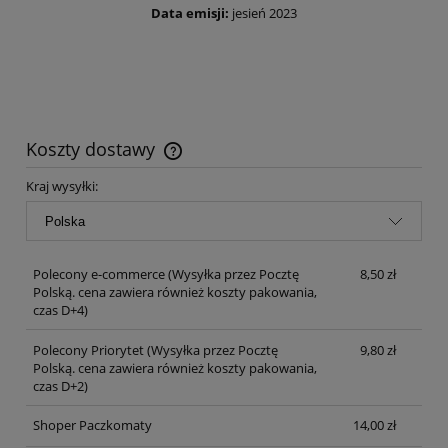
Data emisji:
jesień 2023
Koszty dostawy
Cena nie zawiera ewentualnych kosztów płatności
Kraj wysyłki:
Polecony e-commerce
(Wysyłka przez Pocztę
8,50 zł
Polską. cena zawiera również koszty pakowania,
czas D+4)
Polecony Priorytet
(Wysyłka przez Pocztę
9,80 zł
Polską. cena zawiera również koszty pakowania,
czas D+2)
Shoper Paczkomaty
14,00 zł