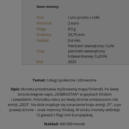
Dane monety:
Stan
I unc prosto z rolki
Nominał
2 euro
Waga
8,5 g
Średnica
25,75 mm
Nakład
0,4 mln
Pierścień zewnętrzny: CuNI
Stop
pierścień wewnętrzny
trójwarstwowy CuZnNi
Rok
2023
Temat:
Usługi społeczne i zdrowotne
Opis:
Moneta przedstawia stylizowaną mapę Finlandii. Po lewej
stronie biegnie napis „DOBROSTAN” w językach fińskim
i szwedzkim. Pośrodku nieco po lewej stronie umieszczono rok
emisji „2023”. Na dole znajduje się oznaczenie kraju emisji „FI”, a po
prawej stronie – znak mennicy fińskiej. W otoku monety widnieje
12 gwiazd z flagi Unii Europejskiej.
Nakład:
400 000 monet