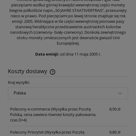
pieczęciami wzdłuż górnej krawędzi wewnętrznej części monety
biegnie półkoliście napis „50 JAHRE STAATSVERTRAG”, przesunięty
nieco w prawo. Pod pieczęciami po lewej stronie znajduje się rok
emisji: 2005. Widniejące w tle części wewnętrznej pionowe pasy
stanowią heraldyczne przedstawienie austriackich kolorów
narodowych (czerwony- biały-czerwony). Dookoła zewnętrznego
otoku monety umieszczonych jest dwanaście gwiazd Unii
Europejskiej.
Data emisji:
od dnia 11 maja 2005 r.
Koszty dostawy
Cena nie zawiera ewentualnych kosztów płatności
Kraj wysyłki:
Polecony e-commerce
(Wysyłka przez Pocztę
8,50 zł
Polską. cena zawiera również koszty pakowania,
czas D+4)
Polecony Priorytet
(Wysyłka przez Pocztę
9,80 zł