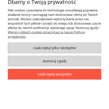
Dbamy o Twoją prywatność
Pliki cookies i pokrewne im technologie umożliwiają poprawne
działanie strony i pomagają nam dostosować ofertę do Twoich
potrzeb. Możesz zaakceptować wykorzystanie przez nas
wszystkich tych plików i przejść do sklepu lub dostosować użycie
plików do swoich preferencji, wybierając opcję "Dostosuj zgody".
Więcej o plikach cookies przeczytasz w naszej Polityce
prywatności.
Darmowa dostawa
zaakceptuj tylko niezbędne
Darmowa dostawa (Kurier Pocztex 2.0) już od 350,00 zł.
dostosuj zgody
pokaż pełną wersję strony
zaakceptuj wszystkie
Sklep internetowy Shoper Premium