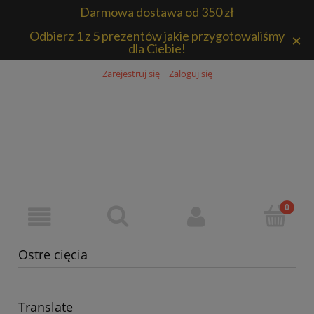
Darmowa dostawa od 350 zł
Odbierz 1 z 5 prezentów jakie przygotowaliśmy
×
dla Ciebie!
Zarejestruj się
Zaloguj się
Ostre cięcia
Translate