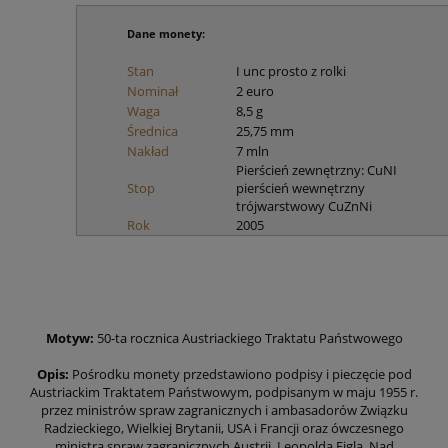
Dane monety:
Stan
I unc prosto z rolki
Nominał
2 euro
Waga
8,5 g
Średnica
25,75 mm
Nakład
7 mln
Pierścień zewnętrzny: CuNI
Stop
pierścień wewnętrzny
trójwarstwowy CuZnNi
Rok
2005
Motyw:
50-ta rocznica Austriackiego Traktatu Państwowego
Opis:
Pośrodku monety przedstawiono podpisy i pieczęcie pod
Austriackim Traktatem Państwowym, podpisanym w maju 1955 r.
przez ministrów spraw zagranicznych i ambasadorów Związku
Radzieckiego, Wielkiej Brytanii, USA i Francji oraz ówczesnego
ministra spraw zagranicznych Austrii, Leopolda Figla. Nad