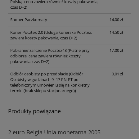
Polską. cena zawiera również koszty pakowania,
czas D+2)
Shoper Paczkomaty
14,00 zł
Kurier Pocztex 2.0
(Usługa kurierska Pocztex,
14,50 zł
zawiera koszty pakowania, czas D+2)
Pobranie/ zaliczenie Pocztex48
(Płatne przy
17,00 zł
odbiorze, cena zawiera również koszty
pakowania, czas D+2)
Odbiór osobisty po przedpłacie
(Odbiór
0,01 zł
Osobisty w godzinach 9 -17 PN-PT po
telefonicznym umówieniu się na konkretny
termin (brak sklepu stacjonarnego))
Produkty powiązane
2 euro Belgia Unia monetarna 2005