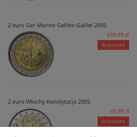
2 euro San Marino Galileo Galilei 2005
699,99 zł
do koszyka
2 euro Włochy Konstytucja 2005
49,99 zł
do koszyka