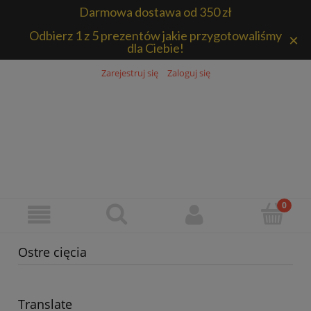
Darmowa dostawa od 350 zł
Odbierz 1 z 5 prezentów jakie przygotowaliśmy
×
dla Ciebie!
Zarejestruj się
Zaloguj się
Ostre cięcia
Translate