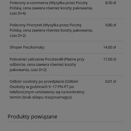
Polecony e-commerce
(Wysyłka przez Pocztę
8,50 zł
Polską. cena zawiera również koszty pakowania,
czas D+4)
Polecony Priorytet
(Wysyłka przez Pocztę
9,80 zł
Polską. cena zawiera również koszty pakowania,
czas D+2)
Shoper Paczkomaty
14,00 zł
Pobranie/ zaliczenie Pocztex48
(Płatne przy
17,00 zł
odbiorze, cena zawiera również koszty
pakowania, czas D+2)
Odbiór osobisty po przedpłacie
(Odbiór
0,01 zł
Osobisty w godzinach 9 -17 PN-PT po
telefonicznym umówieniu się na konkretny
termin (brak sklepu stacjonarnego))
Produkty powiązane