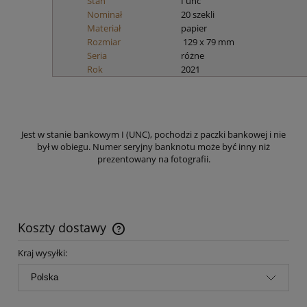
Stan
I unc
Nominał
20 szekli
Materiał
papier
Rozmiar
129 x 79 mm
Seria
różne
Rok
2021
Jest w stanie bankowym I (UNC), pochodzi z paczki bankowej i nie
był w obiegu. Numer seryjny banknotu może być inny niż
prezentowany na fotografii.
Koszty dostawy
Cena nie zawiera ewentualnych kosztów płatności
Kraj wysyłki: