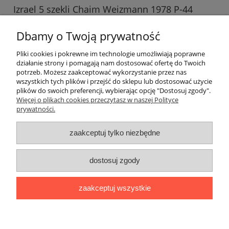
Izrael 5 szekli Chaim Weizmann 1978 P-44
26,99 zł
Dbamy o Twoją prywatność
do koszyka
Pliki cookies i pokrewne im technologie umożliwiają poprawne
działanie strony i pomagają nam dostosować ofertę do Twoich
potrzeb. Możesz zaakceptować wykorzystanie przez nas
wszystkich tych plików i przejść do sklepu lub dostosować użycie
plików do swoich preferencji, wybierając opcję "Dostosuj zgody".
Więcej o plikach cookies przeczytasz w naszej Polityce
prywatności.
Darmowa dostawa
zaakceptuj tylko niezbędne
Darmowa dostawa (Kurier Pocztex 2.0) już od 350,00 zł.
dostosuj zgody
pokaż pełną wersję strony
zaakceptuj wszystkie
Sklep internetowy Shoper Premium