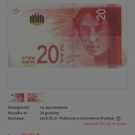
Dostępność:
na wyczerpaniu
Wysyłka w:
24 godziny
Dostawa:
od 8,50 zł
- Polecony e-commerce
(Polska)
sprawdź formy dostawy
Cena nie zawiera ewentualnych kosztów płatności
49,99 zł