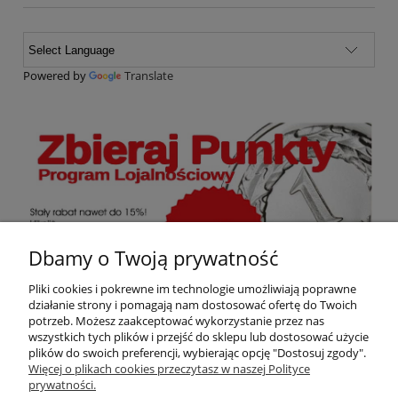
Powered by
Translate
Dbamy o Twoją prywatność
Pliki cookies i pokrewne im technologie umożliwiają poprawne
działanie strony i pomagają nam dostosować ofertę do Twoich
potrzeb. Możesz zaakceptować wykorzystanie przez nas
wszystkich tych plików i przejść do sklepu lub dostosować użycie
Ten produkt jest niedostępny.
plików do swoich preferencji, wybierając opcję "Dostosuj zgody".
Więcej o plikach cookies przeczytasz w naszej Polityce
prywatności.
Darmowa dostawa