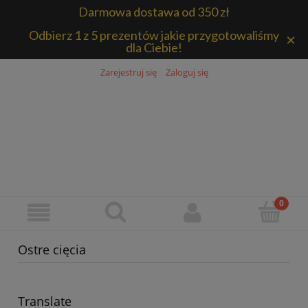
Darmowa dostawa od 350 zł
Odbierz 1 z 5 prezentów jakie przygotowaliśmy
×
dla Ciebie!
Zarejestruj się
Zaloguj się
Ostre cięcia
Translate