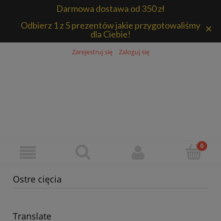
Darmowa dostawa od 350 zł
Odbierz 1 z 5 prezentów jakie przygotowaliśmy
×
dla Ciebie!
Zarejestruj się
Zaloguj się
Ostre cięcia
Translate