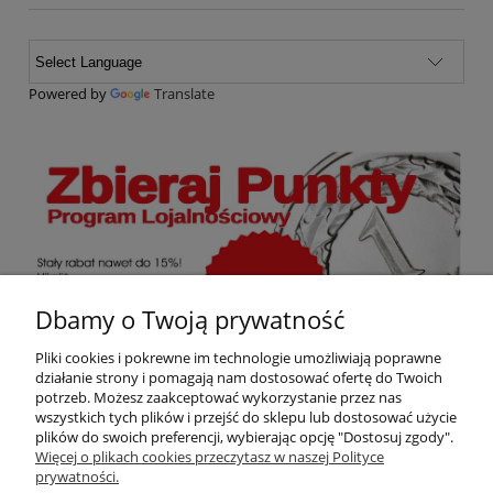
Powered by
Translate
Dbamy o Twoją prywatność
Pliki cookies i pokrewne im technologie umożliwiają poprawne
działanie strony i pomagają nam dostosować ofertę do Twoich
potrzeb. Możesz zaakceptować wykorzystanie przez nas
wszystkich tych plików i przejść do sklepu lub dostosować użycie
Ten produkt jest niedostępny.
plików do swoich preferencji, wybierając opcję "Dostosuj zgody".
Więcej o plikach cookies przeczytasz w naszej Polityce
prywatności.
Darmowa dostawa