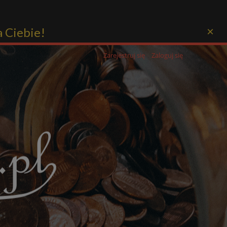
a Ciebie!
×
Zarejestruj się
Zaloguj się