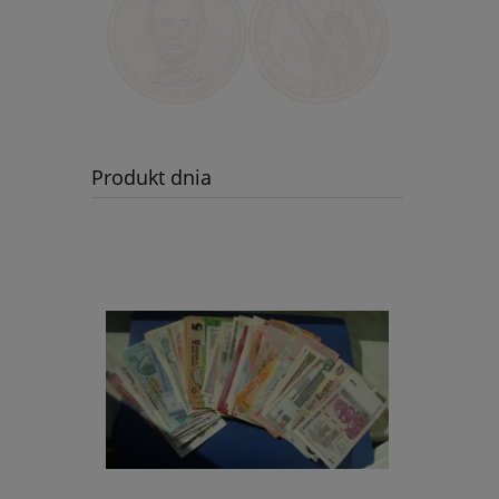
Produkt dnia
USA 1 $ Abraham Lincoln
2010 nr 16
16,99 zł
18,99 zł
Cena regularna:
17,99 zł
Najniższa cena:
do koszyka