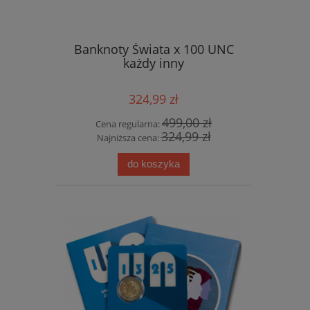
Banknoty Świata x 100 UNC
każdy inny
324,99 zł
499,00 zł
Cena regularna:
324,99 zł
Najniższa cena:
do koszyka
USA 25 c IDAHO 2007
4,49 zł
4,99 zł
Cena regularna:
4,99 zł
Najniższa cena:
do koszyka